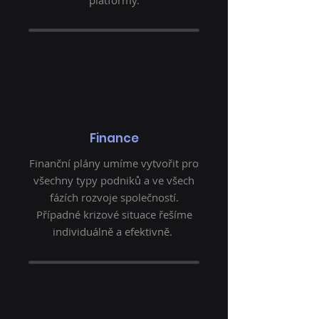
platformy.
Finance
Finanční plány umíme vytvořit pro
všechny typy podniků a ve všech
fázích rozvoje společností.
Případné krizové situace řešíme
individuálně a efektivně.