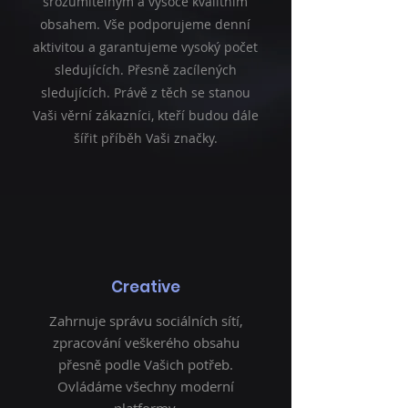
srozumitelným a vysoce kvalitním
obsahem. Vše podporujeme denní
aktivitou a garantujeme vysoký počet
sledujících. Přesně zacílených
sledujících. Právě z těch se stanou
Vaši věrní zákazníci, kteří budou dále
šířit příběh Vaši značky.
Creative
Zahrnuje správu sociálních sítí,
zpracování veškerého obsahu
přesně podle Vašich potřeb.
Ovládáme všechny moderní