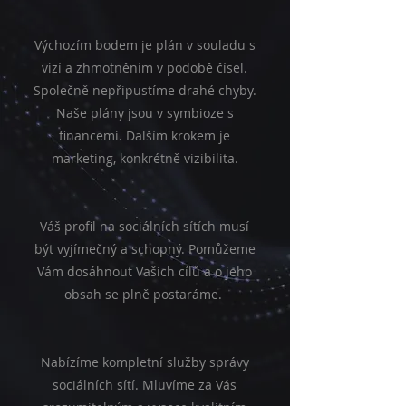
Výchozím bodem je plán v souladu s
vizí a zhmotněním v podobě čísel.
Společně nepřipustíme drahé chyby.
Naše plány jsou v symbioze s
financemi. Dalším krokem je
marketing, konkrétně vizibilita.
Váš profil na sociálních sítích musí
být vyjímečný a schopný. Pomůžeme
Vám dosáhnout Vašich cílů a o jeho
obsah se plně postaráme.
Nabízíme kompletní služby správy
sociálních sítí. Mluvíme za Vás