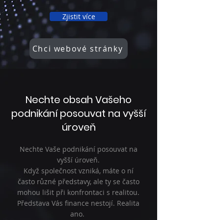
Zjistit více
Chci webové stránky
Nechte obsah Vašeho
podnikání posouvat na vyšší
úroveň
Nechte Vaše podnikání posouvat na
vyšší úroveň.
Když společnost vzniká, máte o ní
často různé představy, ale ty se často
mohou lišit při konfrontaci s realitou.
Představa Vás finance nestojí. Realita
ano.