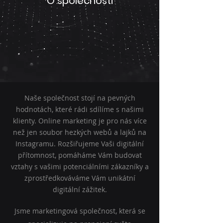
O společnosti
Naše společnost stojí na pevných
hodnotách, které rádi sdílíme s našimi
klienty. Online marketing je pro nás více
než jen soubor hezkých webů a lajků na
Instagramu. Rozšiřujeme Vaši digitální
přítomnost, pomáháme Vám budovat
vztahy s vašimi potenciálními zákazníky a
zprostředkováváme Vám unikátní
digitální zážitek.
Jsme marketingová společnost, která se