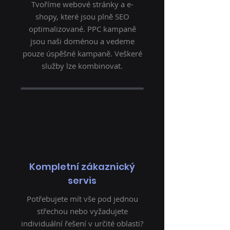
Tvoříme webové stránky a e-
shopy, které jsou plně SEO
optimalizované. PPC kampaně
jsou naši doménou a vedeme
pouze úspěšné kampaně. Veškeré
služby lze kombinovat.
Kompletní zákaznický
servis
Potřebujete mít vše pod jednou
střechou nebo vyžadujete
individuální řešení v určité oblasti?