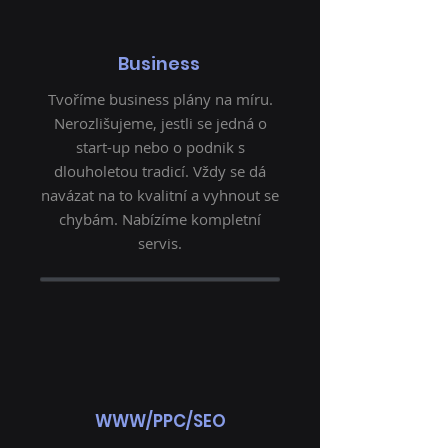
Business
Tvoříme business plány na míru.
Nerozlišujeme, jestli se jedná o
start-up nebo o podnik s
dlouholetou tradicí. Vždy se dá
navázat na to kvalitní a vyhnout se
chybám. Nabízíme kompletní
servis.
WWW/PPC/SEO