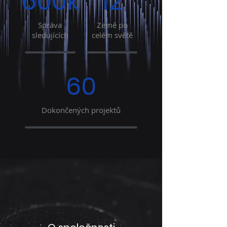
600k
12
Správa
Země po
sledujících
celém světě
60
Dokončených projektů