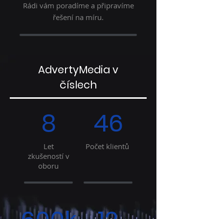
Rádi vám poradíme a připravíme
řešení na míru.
AdvertyMedia v
číslech
8
46
Let
Počet klientů
zkušeností v
oboru